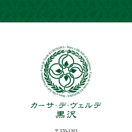
〒370-1203