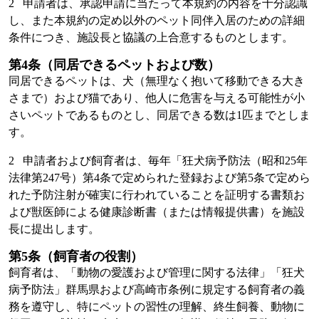
2 申請者は、承認申請に当たって本規約の内容を十分認識
し、また本規約の定め以外のペット同伴入居のための詳細
条件につき、施設長と協議の上合意するものとします。
第4条（同居できるペットおよび数）
同居できるペットは、犬（無理なく抱いて移動できる大き
さまで）および猫であり、他人に危害を与える可能性が小
さいペットであるものとし、同居できる数は1匹までとしま
す。
2 申請者および飼育者は、毎年「狂犬病予防法（昭和25年
法律第247号）第4条で定められた登録および第5条で定めら
れた予防注射が確実に行われていることを証明する書類お
よび獣医師による健康診断書（または情報提供書）を施設
長に提出します。
第5条（飼育者の役割）
飼育者は、「動物の愛護および管理に関する法律」「狂犬
病予防法」群馬県および高崎市条例に規定する飼育者の義
務を遵守し、特にペットの習性の理解、終生飼養、動物に