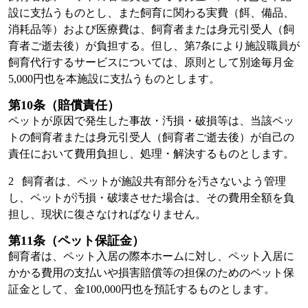
設に支払うものとし、また飼育に関わる実費（餌、備品、
消耗品等）および医療費は、飼育者または身元引受人（飼
育者ご逝去後）が負担する。但し、第7条により施設職員が
飼育代行するサービスについては、原則として別途毎月金
5,000円也を本施設に支払うものとします。
第10条（賠償責任）
ペットが原因で発生した事故・汚損・破損等は、当該ペッ
トの飼育者または身元引受人（飼育者ご逝去後）が自己の
責任において費用負担し、処理・解決するものとします。
2 飼育者は、ペットが施設共有部分を汚さないよう管理
し、ペットが汚損・破壊させた場合は、その費用全額を負
担し、現状に復さなければなりません。
第11条（ペット保証金）
飼育者は、ペット入居の際本ホームに対し、ペット入居に
かかる費用の支払いや損害賠償等の担保のためのペット保
証金として、金100,000円也を預託するものとします。