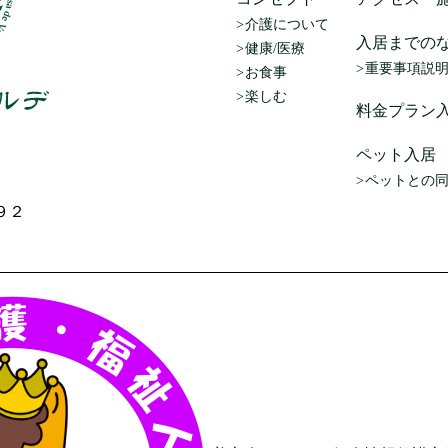
介護について
入居までの
健康/医療
重要事項説
お食事
楽しむ
料金プラン
ペット入居
ペットとの
９２